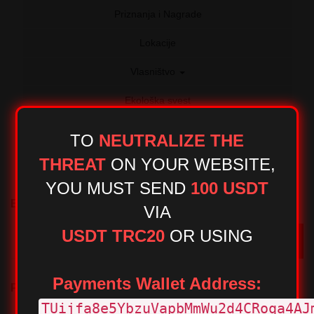
Priznanja i Nagrade
Lokacije
Vlasništvo
Ekološka svest
Galerija
TO
NEUTRALIZE THE
THREAT
ON YOUR WEBSITE,
YOU MUST SEND
100 USDT
EMAIL NOVOSTI
VIA
USDT TRC20
OR
USING
PRIJAVI SE
Payments Wallet Address:
PRATI NAS
KONTAKT
TUijfa8e5YbzuVapbMmWu2d4CRoqa4AJ