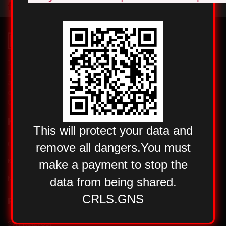
017 7-155-155
017 424-170
0
SERVISNI CALL CENTAR
PRODAVNICA VRANJE
C
"ALFA - PLAM" DOO VRANJE
17500 VRANJE, Radnička 1, Srbija
alfaplam.rs
office@alfaplam.rs
017 421-121
KOMPANIJA
This will protect your data and
remove all dangers.You must
O NAMA
make a payment to stop the
KONTAKT
data from being shared.
NOVOSTI
CRLS.GNS
PROIZVODI
SVI PROIZVODI