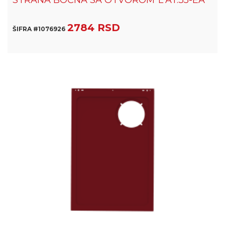
STRANA BOČNA SA OTVOROM*L*AT.35-EA
2784 RSD
ŠIFRA #1076926