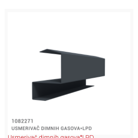
Usmerivač dimnih gasova*LPD