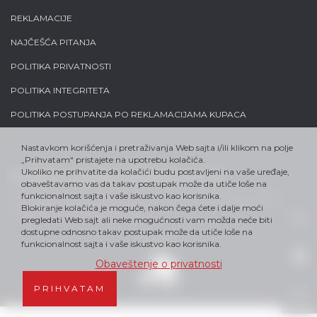
REKLAMACIJE
NAJČEŠĆA PITANJA
POLITIKA PRIVATNOSTI
POLITIKA INTEGRITETA
POLITIKA POSTUPANJA PO REKLAMACIJAMA KUPACA
Nastavkom korišćenja i pretraživanja Web sajta i/ili klikom na polje
„Prihvatam“ pristajete na upotrebu kolačića.
Ukoliko ne prihvatite da kolačići budu postavljeni na vaše uređaje,
Sva prava su zadržana, Alfa-Plam DOO 2021.
obaveštavamo vas da takav postupak može da utiče loše na
funkcionalnost sajta i vaše iskustvo kao korisnika.
Proizvođač zadržava pravo da bez najave promeni tehnički izgled i
Blokiranje kolačića je moguće, nakon čega ćete i dalje moći
tehničke karakteristike proizvoda
pregledati Web sajt ali neke mogućnosti vam možda neće biti
dostupne odnosno takav postupak može da utiče loše na
Mi smo deo
funkcionalnost sajta i vaše iskustvo kao korisnika.
Obaveštenje o privatnosti
PRIHVATAM
SR