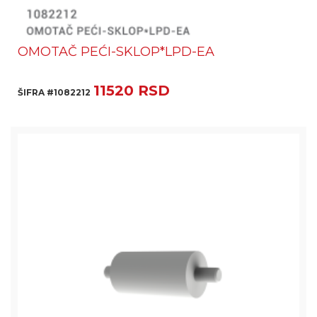
OMOTAČ PEĆI-SKLOP*LPD-EA
11520 RSD
ŠIFRA #1082212