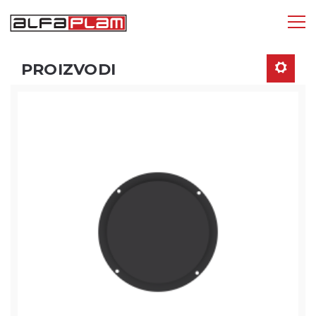
Tog
nav
PROIZVODI