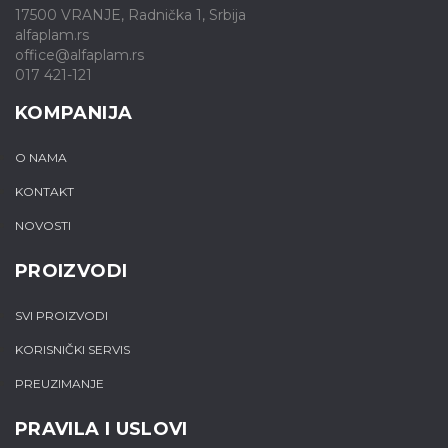
17500 VRANJE, Radnička 1, Srbija
alfaplam.rs
office@alfaplam.rs
017 421-121
KOMPANIJA
O NAMA
KONTAKT
NOVOSTI
PROIZVODI
SVI PROIZVODI
KORISNIČKI SERVIS
PREUZIMANJE
PRAVILA I USLOVI