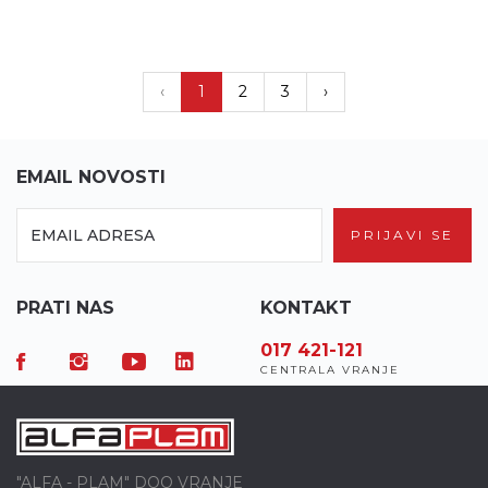
‹
1
2
3
›
EMAIL NOVOSTI
PRIJAVI SE
PRATI NAS
KONTAKT
017 424-170
017 421-121
0
AR
PRODAVNICA VRANJE
CENTRALA VRANJE
S
"ALFA - PLAM" DOO VRANJE