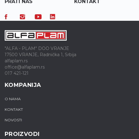
PRATI NAS
KONTAKT
"ALFA - PLAM" DOO VRANJE
17500 VRANJE, Radnička 1, Srbija
alfaplam.rs
office@alfaplam.rs
017 421-121
KOMPANIJA
O NAMA
KONTAKT
NOVOSTI
PROIZVODI