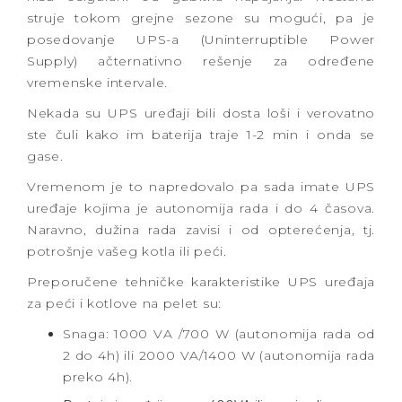
struje tokom grejne sezone su mogući, pa je
posedovanje UPS-a (Uninterruptible Power
Supply) ačternativno rešenje za određene
vremenske intervale.
Nekada su UPS uređaji bili dosta loši i verovatno
ste čuli kako im baterija traje 1-2 min i onda se
gase.
Vremenom je to napredovalo pa sada imate UPS
uređaje kojima je autonomija rada i do 4 časova.
Naravno, dužina rada zavisi i od opterećenja, tj.
potrošnje vašeg kotla ili peći.
Preporučene tehničke karakteristike UPS uređaja
za peći i kotlove na pelet su:
Snaga: 1000 VA /700 W (autonomija rada od
2 do 4h) ili 2000 VA/1400 W (autonomija rada
preko 4h).