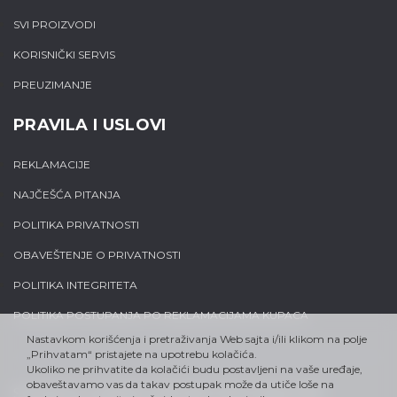
SVI PROIZVODI
KORISNIČKI SERVIS
PREUZIMANJE
PRAVILA I USLOVI
REKLAMACIJE
NAJČEŠĆA PITANJA
POLITIKA PRIVATNOSTI
OBAVEŠTENJE O PRIVATNOSTI
POLITIKA INTEGRITETA
POLITIKA POSTUPANJA PO REKLAMACIJAMA KUPACA
Nastavkom korišćenja i pretraživanja Web sajta i/ili klikom na polje
„Prihvatam“ pristajete na upotrebu kolačića.
Ukoliko ne prihvatite da kolačići budu postavljeni na vaše uređaje,
obaveštavamo vas da takav postupak može da utiče loše na
Sva prava su zadržana, Alfa-Plam DOO Vranje 2021.