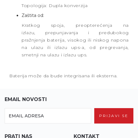
Topologija: Dupla konverzija
Zaštita od:
Kratkog spoja, preopterećenja na
izlazu, prepunjavanja i predubokog
pražnjenja baterija, visokog ili niskog napona
na ulazu ili izlazu ups-a, od pregrevanja,
smetnji na ulazu i izlazu ups.
Baterija može da bude integrisana ili eksterna.
EMAIL NOVOSTI
PRIJAVI SE
PRATI NAS
KONTAKT