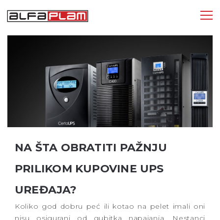
Tog
nav
NA ŠTA OBRATITI PAŽNJU
PRILIKOM KUPOVINE UPS
UREĐAJA?
Koliko god dobru peć ili kotao na pelet imali oni
nisu osigurani od gubitka napajanja. Nestanci